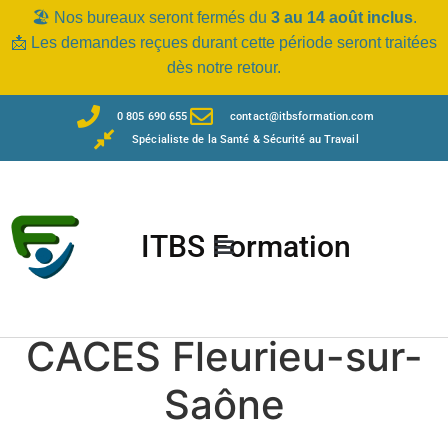
🏖️ Nos bureaux seront fermés du
3 au 14 août inclus
.
📩 Les demandes reçues durant cette période seront traitées
dès notre retour.
0 805 690 655
contact@itbsformation.com
Spécialiste de la Santé & Sécurité au Travail
ITBS Formation
CACES Fleurieu-sur-
Saône