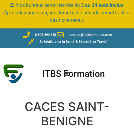
🏖️ Nos bureaux seront fermés du
3 au 14 août inclus
.
📩 Les demandes reçues durant cette période seront traitées
dès notre retour.
0 805 690 655
contact@itbsformation.com
Spécialiste de la Santé & Sécurité au Travail
ITBS Formation
CACES SAINT-
BENIGNE