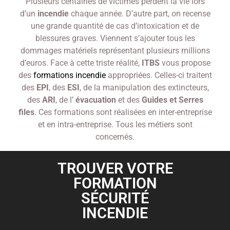
Plusieurs centaines de victimes perdent la vie lors
d’un
incendie
chaque année. D’autre part, on recense
une grande quantité de cas d’intoxication et de
blessures graves. Viennent s’ajouter tous les
dommages matériels représentant plusieurs millions
d’euros. Face à cette triste réalité,
ITBS
vous propose
des
formations incendie
appropriées. Celles-ci traitent
des
EPI
, des
ESI
, de la manipulation des extincteurs,
des
ARI
, de l’
évacuation
et des
Guides
et Serres
files
. Ces formations sont réalisées en inter-entreprise
et en intra-entreprise. Tous les métiers sont
concernés.
TROUVER VOTRE
FORMATION
SÉCURITÉ
INCENDIE