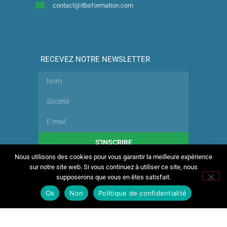
contact@itbsformation.com
RECEVEZ NOTRE NEWSLETTER
S'INSCRIRE
×
🚨 IMPORTANT :
Nous utilisons des cookies pour vous garantir la meilleure expérience
Les formations financées par le CPF
sur notre site web. Si vous continuez à utiliser ce site, nous
(Compte Personnel de Formation) et
supposerons que vous en êtes satisfait.
France Travail ne sont pas acceptées.
Ok
Non
Politique de confidentialité
Tous droits réservés © Copyright 2026