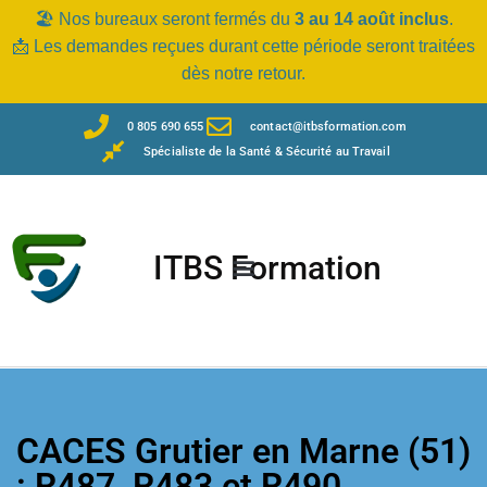
🏖️ Nos bureaux seront fermés du
3 au 14 août inclus
.
📩 Les demandes reçues durant cette période seront traitées
dès notre retour.
0 805 690 655
contact@itbsformation.com
Spécialiste de la Santé & Sécurité au Travail
ITBS Formation
CACES Grutier en Marne (51)
: R487, R483 et R490