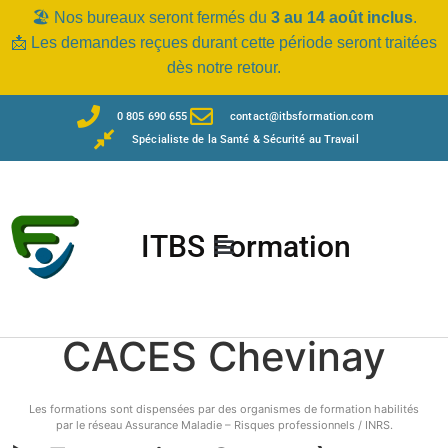
🏖️ Nos bureaux seront fermés du
3 au 14 août inclus
.
📩 Les demandes reçues durant cette période seront traitées
dès notre retour.
0 805 690 655
contact@itbsformation.com
Spécialiste de la Santé & Sécurité au Travail
ITBS Formation
CACES Chevinay
Les formations sont dispensées par des organismes de formation habilités
par le réseau Assurance Maladie – Risques professionnels / INRS.